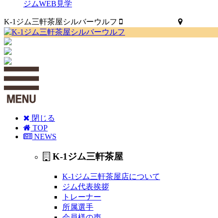
ジムWEB見学
K-1ジム三軒茶屋シルバーウルフ
03-3419-4900
MAP
閉じる
TOP
NEWS
K-1ジム三軒茶屋
K-1ジム三軒茶屋店について
ジム代表挨拶
トレーナー
所属選手
会員様の声