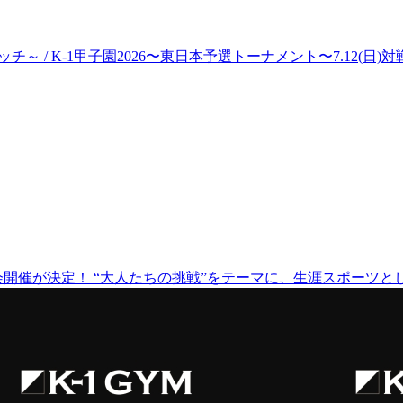
～ / K-1甲子園2026〜東日本予選トーナメント〜7.12(
月の2大会開催が決定！ “大人たちの挑戦”をテーマに、生涯スポーツと