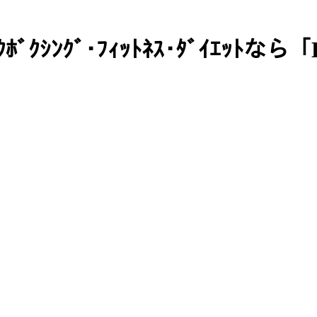
ｼﾝｸﾞ･ﾌｨｯﾄﾈｽ･ﾀﾞｲｴｯﾄなら「