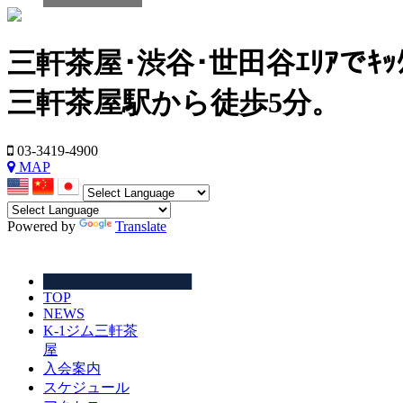
三軒茶屋･渋谷･世田谷ｴﾘｱでｷｯｸﾎﾞｸ
三軒茶屋駅から徒歩5分。
03-3419-4900
MAP
Powered by
Translate
TOP
NEWS
K-1ジム三軒茶
屋
入会案内
スケジュール