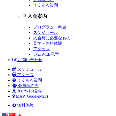
よくある質問
入会案内
プログラム・料金
スケジュール
入会時に必要なもの
見学・無料体験
アクセス
ジムWEB見学
お問い合わせ
スケジュール
アクセス
よくある質問
会員様の声
360°WEB見学
MAP (GoogleMap)
無料体験