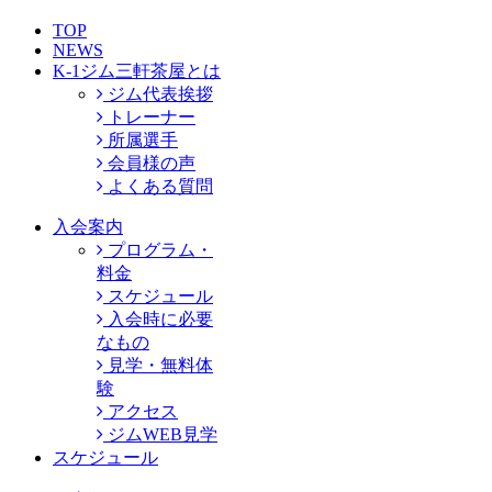
TOP
NEWS
K-1ジム三軒茶屋とは
ジム代表挨拶
トレーナー
所属選手
会員様の声
よくある質問
入会案内
プログラム・
料金
スケジュール
入会時に必要
なもの
見学・無料体
験
アクセス
ジムWEB見学
スケジュール