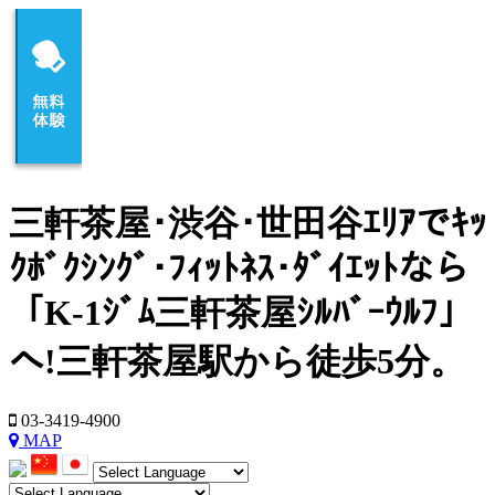
三軒茶屋･渋谷･世田谷ｴﾘｱでｷｯ
ｸﾎﾞｸｼﾝｸﾞ･ﾌｨｯﾄﾈｽ･ﾀﾞｲｴｯﾄなら
「K-1ｼﾞﾑ三軒茶屋ｼﾙﾊﾞｰｳﾙﾌ」
へ!三軒茶屋駅から徒歩5分。
03-3419-4900
MAP