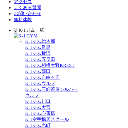
アクセス
よくある質問
お問い合わせ
無料体験
K-1ジム一覧
K-1ジム総本部
K-1ジム目黒
K-1ジム横浜
K-1ジム五反田
K-1ジム相模大野KREST
K-1ジム蒲田
K-1ジム自由ヶ丘
K-1ジムウルフ
K-1ジム三軒茶屋シルバー
ウルフ
K-1ジム川口
K-1ジム大宮
K-1ジム心斎橋
K-1空手鴨居スクール
K-1ジム光町