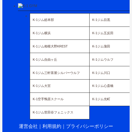
K-1ジム総本部
K-1ジム目黒
K-1ジム横浜
K-1ジム五反田
K-1ジム相模大野KREST
K-1ジム蒲田
K-1ジム自由ヶ丘
K-1ジムウルフ
K-1ジム三軒茶屋シルバーウルフ
K-1ジム川口
K-1ジム大宮
K-1ジム心斎橋
K-1空手鴨居スクール
K-1ジム光町
K-1ジム世田谷フェニックス
運営会社
｜
利用規約
｜
プライバシーポリシー