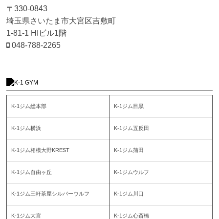
〒330-0843
埼玉県さいたま市大宮区吉敷町
1-81-1 HIビル1階
048-788-2265
K-1ジム総本部
K-1ジム目黒
K-1ジム横浜
K-1ジム五反田
K-1ジム相模大野KREST
K-1ジム蒲田
K-1ジム自由ヶ丘
K-1ジムウルフ
K-1ジム三軒茶屋シルバーウルフ
K-1ジム川口
K-1ジム大宮
K-1ジム心斎橋