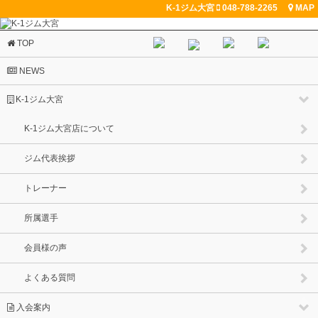
K-1ジム大宮
048-788-2265
MAP
閉じる
TOP
NEWS
K-1ジム大宮
K-1ジム大宮店について
ジム代表挨拶
トレーナー
所属選手
会員様の声
よくある質問
入会案内